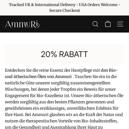
Direkt
Tracked UK & International Delivery • USA Orders Welcome •
zum
Pause
Secure Checkout
Inhalt
Diashow
A
SUCHE
SEITE
m
m
u
20% RABATT
r
i
S
Entdecken Sie die reine Essenz der Hautpflege mit
den Bio-
k
und ätherischen Ölen von Ammuri
. Tauchen Sie ein in die
i
natürliche Güte unserer sorgfältig zusammengestellten
Mischungen, bei denen jeder Tropfen ein Beweis für unser
n
Engagement für Bio-Exzellenz ist. Unsere Bio-ätherischen Öle
c
werden sorgfältig aus den besten Pflanzen gewonnen und
a
gewährleisten ein erstklassiges, unverfälschtes Erlebnis für
r
Ihre Haut. Bei Ammuri glauben wir an die Kraft der Natur und
e
nutzen die therapeutischen Vorteile von Bio-Inhaltsstoffen,
um die Gesundheit und Ausstrahlung Ihrer Haut zu