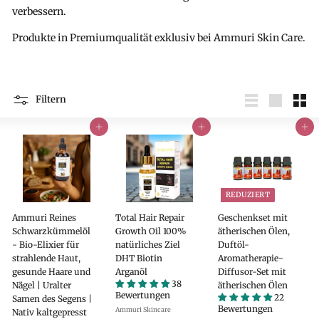
verbessern.
Produkte in Premiumqualität exklusiv bei Ammuri Skin Care.
Filtern
Liste
groß
Klei
In den Einkaufswagen legen
In den Einkaufswagen legen
In den Einkaufswagen legen
REDUZIERT
Ammuri Reines
Total Hair Repair
Geschenkset mit
Schwarzkümmelöl
Growth Oil 100%
ätherischen Ölen,
- Bio-Elixier für
natürliches Ziel
Duftöl-
strahlende Haut,
DHT Biotin
Aromatherapie-
gesunde Haare und
Arganöl
Diffusor-Set mit
38
Nägel | Uralter
ätherischen Ölen
Bewertungen
22
Samen des Segens |
Bewertungen
Ammuri Skincare
Nativ kaltgepresst